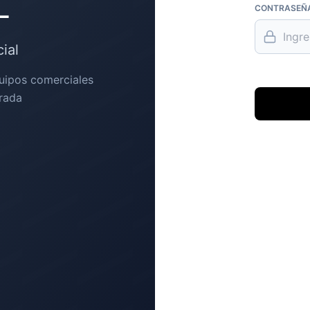
L
CONTRASEÑ
ial
quipos comerciales
rada